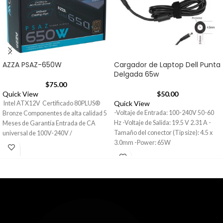
AZZA PSAZ-650W
Cargador de Laptop Dell Punta
Delgada 65w
$
75.00
Quick View
$
50.00
Quick View
Intel ATX12V Certificado 80PLUS®
-Voltaje de Entrada: 100-240V 50-60
Bronze Componentes de alta calidad 5
Hz -Voltaje de Salida: 19.5 V 2.31 A -
Meses de Garantía Entrada de CA
Tamaño del conector (Tip size): 4.5 x
universal de 100V-240V /
3.0mm -Power: 65W