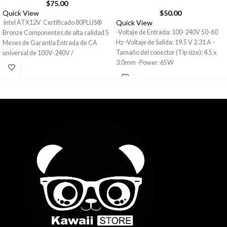
$
75.00
Quick View
$
50.00
Quick View
Intel ATX12V Certificado 80PLUS®
-Voltaje de Entrada: 100-240V 50-60
Bronze Componentes de alta calidad 5
Hz -Voltaje de Salida: 19.5 V 2.31 A -
Meses de Garantía Entrada de CA
Tamaño del conector (Tip size): 4.5 x
universal de 100V-240V /
3.0mm -Power: 65W