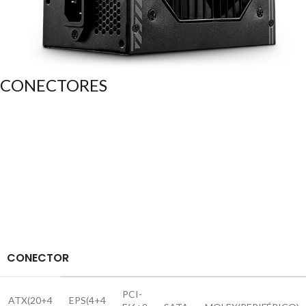
CONECTORES
CONECTOR
PCI-
ATX(20+4
EPS(4+4