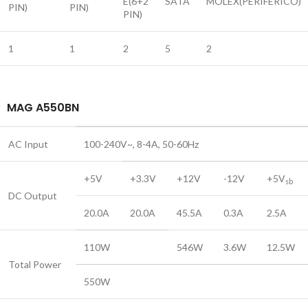
E(6+2
SATA
MOLEX(PERIFÉRICO)
PIN)
PIN)
PIN)
1
1
2
5
2
MAG A550BN
AC Input
100-240V~, 8-4A, 50-60Hz
+5V
+3.3V
+12V
-12V
+5V
sb
DC Output
20.0A
20.0A
45.5A
0.3A
2.5A
110W
546W
3.6W
12.5W
Total Power
550W