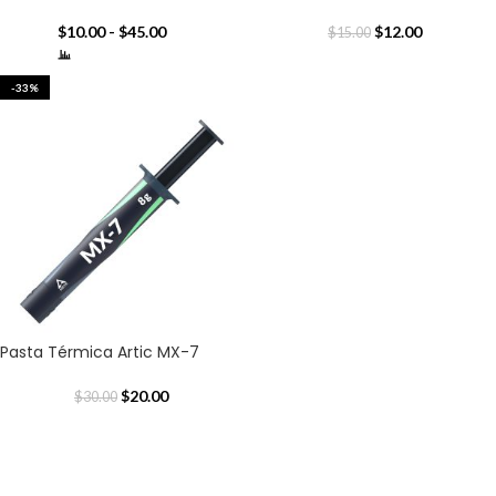
$
10.00
-
$
45.00
$
12.00
$
15.00
-33%
Pasta Térmica Artic MX-7
$
20.00
$
30.00