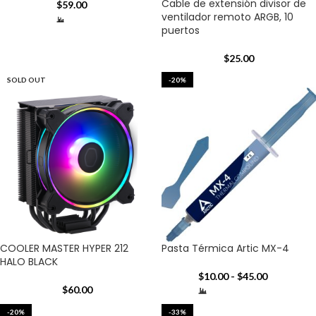
Cable de extensión divisor de
$
59.00
ventilador remoto ARGB, 10
puertos
$
25.00
SOLD OUT
-20%
COOLER MASTER HYPER 212
Pasta Térmica Artic MX-4
HALO BLACK
$
10.00
-
$
45.00
$
60.00
-20%
-33%