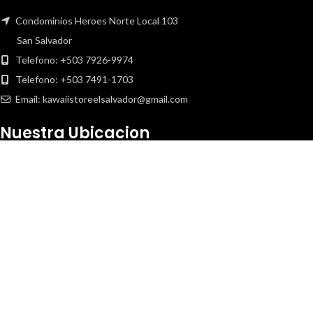
Condominios Heroes Norte Local 103
San Salvador
Telefono: +503 7926-9974
Telefono: +503 7491-1703
Email: kawaiistoreelsalvador@gmail.com
Nuestra Ubicacion
Copyright
2020 Kawaii Store. Todos los derechos reservados.