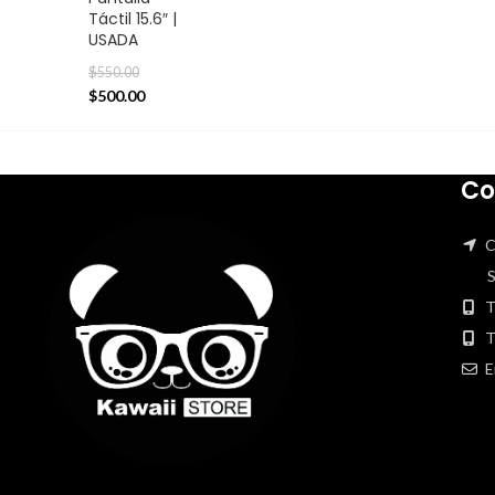
Táctil 15.6″ |
USADA
$
550.00
$
500.00
Co
C
San
T
T
E