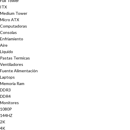
Full Tower
ITX
Medium Tower
Micro ATX
Computadoras
Consolas
Enfriamiento
Aire
Liquido
Pastas Termicas
Ventiladores
Fuente Alimentación
Laptops
Memoria Ram
DDR3
DDR4
Monitores
1080P
144HZ
2K
4K