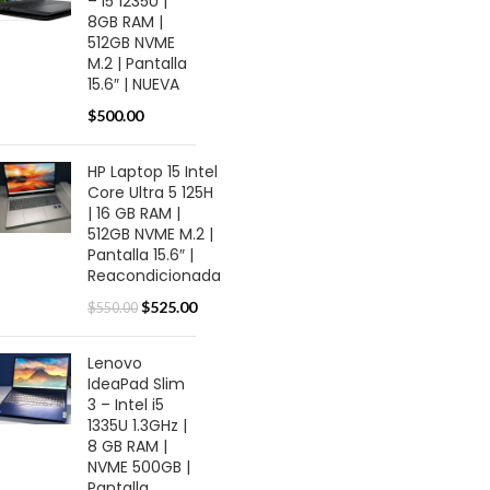
– i5 1235U |
8GB RAM |
512GB NVME
M.2 | Pantalla
15.6″ | NUEVA
$
500.00
HP Laptop 15 Intel
Core Ultra 5 125H
| 16 GB RAM |
512GB NVME M.2 |
Pantalla 15.6″ |
Reacondicionada
$
525.00
$
550.00
Lenovo
IdeaPad Slim
3 – Intel i5
1335U 1.3GHz |
8 GB RAM |
NVME 500GB |
Pantalla