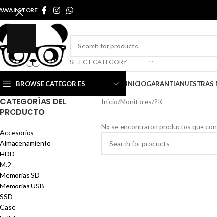
AWAII STORE
SELECT CATEGORY
BROWSE CATEGORIES
INICIO
GARANTIA
NUESTRAS
CATEGORÍAS DEL
Inicio
Monitores
2K
PRODUCTO
No se encontraron productos que conc
Accesorios
Almacenamiento
HDD
M.2
Memorias SD
Memorias USB
SSD
Case