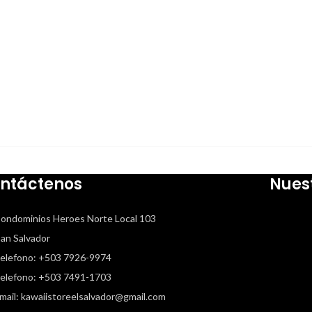
ntáctenos
Nues
ondominios Heroes Norte Local 103
 Salvador
elefono: +503 7926-9974
elefono: +503 7491-1703
mail: kawaiistoreelsalvador@gmail.com