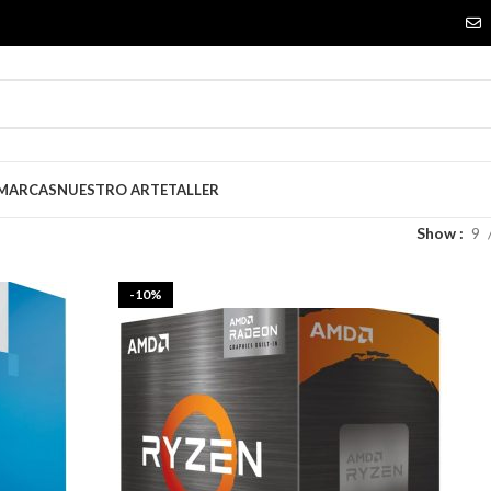
 MARCAS
NUESTRO ARTE
TALLER
Show
9
-10%