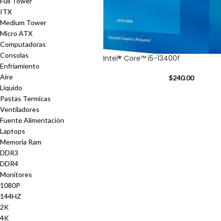
Full Tower
ITX
Medium Tower
Micro ATX
Computadoras
Consolas
Intel® Core™ i5-13400f
Enfriamiento
Aire
$
240.00
Liquido
Pastas Termicas
Ventiladores
Fuente Alimentación
Laptops
Memoria Ram
DDR3
DDR4
Monitores
1080P
144HZ
2K
4K