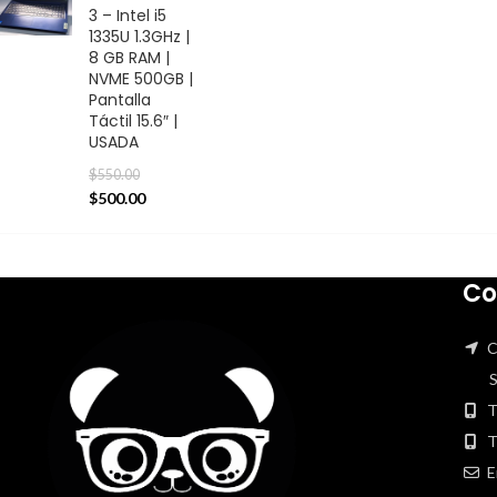
3 – Intel i5
1335U 1.3GHz |
8 GB RAM |
NVME 500GB |
Pantalla
Táctil 15.6″ |
USADA
$
550.00
$
500.00
Co
C
San
T
T
E