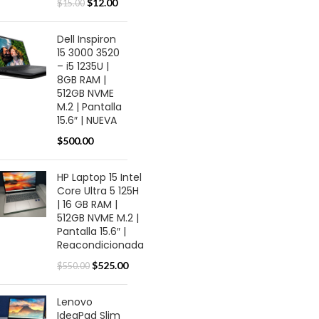
$
12.00
$
15.00
Dell Inspiron
15 3000 3520
– i5 1235U |
8GB RAM |
512GB NVME
M.2 | Pantalla
15.6″ | NUEVA
$
500.00
HP Laptop 15 Intel
Core Ultra 5 125H
| 16 GB RAM |
512GB NVME M.2 |
Pantalla 15.6″ |
Reacondicionada
$
525.00
$
550.00
Lenovo
IdeaPad Slim