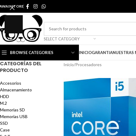
AWAII STORE
SELECT CATEGORY
BROWSE CATEGORIES
INICIO
GARANTIA
NUESTRAS
CATEGORÍAS DEL
Inicio
Procesadores
PRODUCTO
Accesorios
Almacenamiento
HDD
M.2
Memorias SD
Memorias USB
SSD
Case