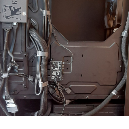
3
4
5
6
7
8
9
10
11
12
Previous
Next