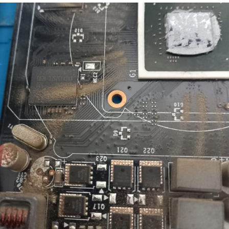
1
2
3
4
5
6
7
8
9
10
Previous
Next