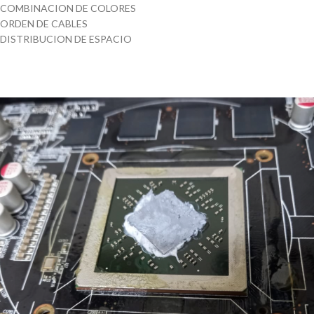
COMBINACION DE COLORES
ORDEN DE CABLES
DISTRIBUCION DE ESPACIO
1
2
3
4
Previous
Next