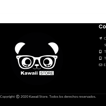
Resistividad de volu
Cantidad: 4Gr 8Gr 
Co
C
San
T
T
E
Copyright
2020 Kawaii Store. Todos los derechos reservados.