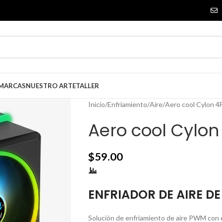
 MARCAS
NUESTRO ARTE
TALLER
Inicio
Enfriamiento
Aire
Aero cool Cylon 4
Aero cool Cylon
$
59.00
ENFRIADOR DE AIRE D
Solución de enfriamiento de aire PWM con e