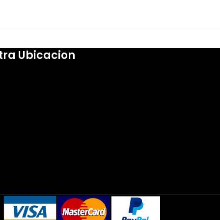
efectos de iluminación vibrantes que
también admiten la sincronización de la
placa base. Compatible con zócalos
universales Intel y AMD.
tra Ubicacion