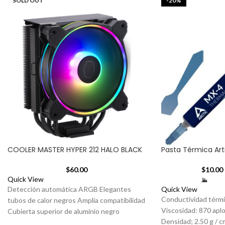
SOLD OUT
-20%
COOLER MASTER HYPER 212 HALO BLACK
Pasta Térmica Ar
$
60.00
$
10.00
Quick View
Detección automática ARGB Elegantes
Quick View
Conductividad térmi
tubos de calor negros Amplia compatibilidad
Viscosidad: 870 apl
Cubierta superior de aluminio negro
Densidad; 2.50 g / c
Soportes de instalación mejorados