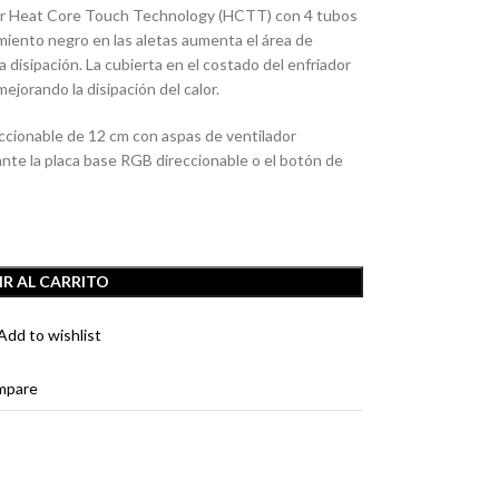
o por Heat Core Touch Technology (HCTT) con 4 tubos
imiento negro en las aletas aumenta el área de
la disipación. La cubierta en el costado del enfriador
 mejorando la disipación del calor.
ccionable de 12 cm con aspas de ventilador
nte la placa base RGB direccionable o el botón de
R AL CARRITO
Add to wishlist
mpare