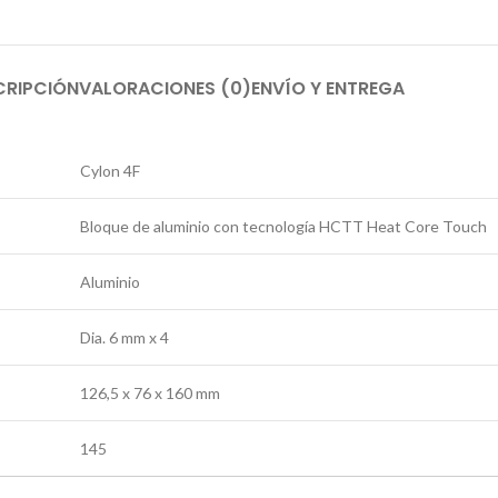
CRIPCIÓN
VALORACIONES (0)
ENVÍO Y ENTREGA
Cylon 4F
Bloque de aluminio con tecnología HCTT Heat Core Touch
Aluminio
Dia. 6 mm x 4
126,5 x 76 x 160 mm
145