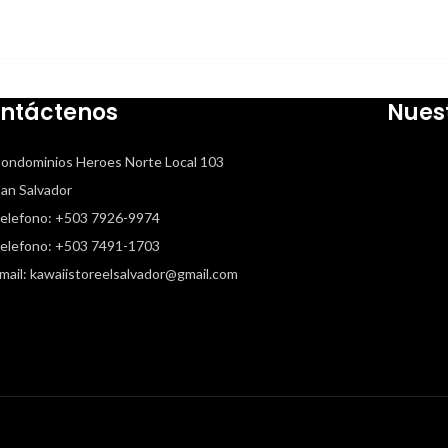
men: 3.8 x 10
Ω-cm
13
Cantidad: 4G
20Gr 45Gr
ntáctenos
Nues
ondominios Heroes Norte Local 103
 Salvador
elefono: +503 7926-9974
elefono: +503 7491-1703
mail: kawaiistoreelsalvador@gmail.com