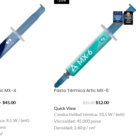
-20%
tic MX-4
Pasta Térmica Artic MX-6
-
$
45.00
$
12.00
$
15.00
Quick View
Conductividad térmica: 10,5 W / (mK)
ca: 8,5 W / (mK)
Viscosidad: 45.000 poise
omo
Densidad; 2.60 g / cm³
m³
Resistividad de volumen: 1.8 x 10
Ω-cm
12