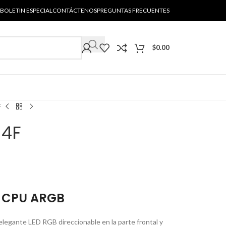
BOLETIN ESPECIAL
CONTÁCTENOS
PREGUNTAS FRECUENTES
$
0.00
F
 4F
E CPU ARGB
legante LED RGB direccionable en la parte frontal y