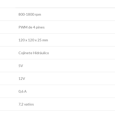
800-1800 rpm
PWM de 4 pines
120 x 120 x 25 mm
Cojinete Hidráulico
5V
12V
0,6 A
7,2 vatios