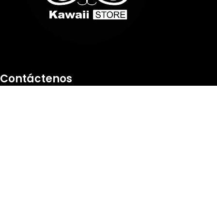
Contáctenos
Condominios Heroes Norte Local 103
San Salvador
Telefono: +503 7926-9974
Telefono: +503 7491-1703
Email: kawaiistoreelsalvador@gmail.com
Nuestra Ubicacion