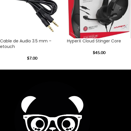
Cable de Audio 3.5 mm –
HyperX Cloud Stinger Core
etouch
$
45.00
$
7.00