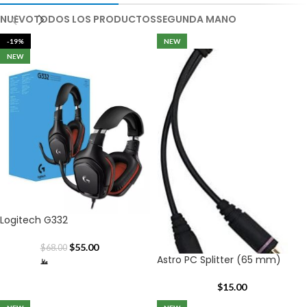
NUEVO
TODOS LOS PRODUCTOS
SEGUNDA MANO
-19%
NEW
NEW
Logitech G332
$
55.00
$
68.00
Astro PC Splitter (65 mm)
$
15.00