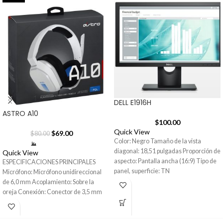
DELL E1916H
ASTRO A10
$
100.00
Quick View
$
69.00
$
80.00
Color: Negro Tamaño de la vista
diagonal: 18,51 pulgadas Proporción de
Quick View
aspecto: Pantalla ancha (16:9) Tipo de
ESPECIFICACIONES PRINCIPALES
panel, superficie: TN
Micrófono: Micrófono unidireccional
de 6,0 mm Acoplamiento: Sobre la
oreja Conexión: Conector de 3,5 mm
de 5 polos