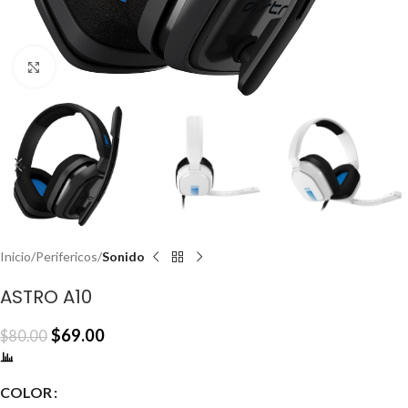
Click to enlarge
Inicio
Perifericos
Sonido
ASTRO A10
$
69.00
$
80.00
COLOR