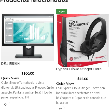
Productos relacionados
NEW
DELL E1916H
HyperX Cloud Stinger Core
$
100.00
Quick View
$
45.00
Color: Negro Tamaño de la vista
Quick View
diagonal: 18,51 pulgadas Proporción de
Los HyperX Cloud Stinger Core™ son
aspecto: Pantalla ancha (16:9) Tipo de
los auriculares perfectos de nivel
panel, superficie: TN
básico para el jugador de consola que
busca un