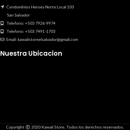
Filtros antipolvo superior e inferior
extraíbles
Condominios Heroes Norte Local 103
Las especificaciones están sujetas a
San Salvador
cambios sin previo aviso. Los productos
Telefono: +503 7926-9974
y modelos pueden variar según la
región. Póngase en contacto con su
Telefono: +503 7491-1703
distribuidor local para obtener más
Email: kawaiistoreelsalvador@gmail.com
información.
Nuestra Ubicacion
Copyright
2020 Kawaii Store. Todos los derechos reservados.