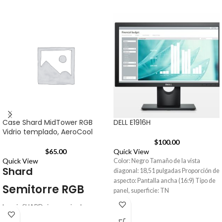
Case Shard MidTower RGB
DELL E1916H
Vidrio templado, AeroCool
$
100.00
$
65.00
Quick View
Quick View
Color: Negro Tamaño de la vista
Shard
diagonal: 18,51 pulgadas Proporción de
aspecto: Pantalla ancha (16:9) Tipo de
Semitorre RGB
panel, superficie: TN
La caja SHARD viene equipada con un
frontal LED RGB con 13 modos de