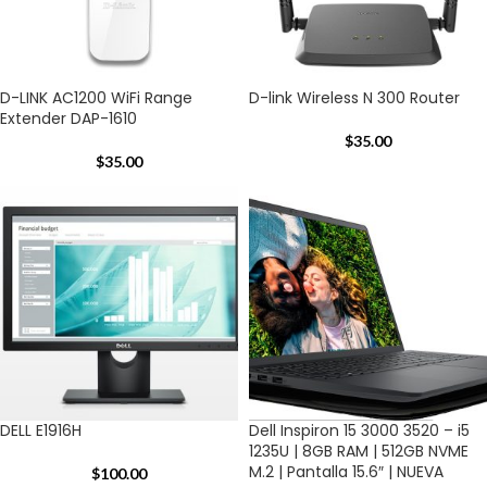
D-LINK AC1200 WiFi Range
D-link Wireless N 300 Router
Extender DAP-1610
$
35.00
$
35.00
DELL E1916H
Dell Inspiron 15 3000 3520 – i5
1235U | 8GB RAM | 512GB NVME
M.2 | Pantalla 15.6″ | NUEVA
$
100.00