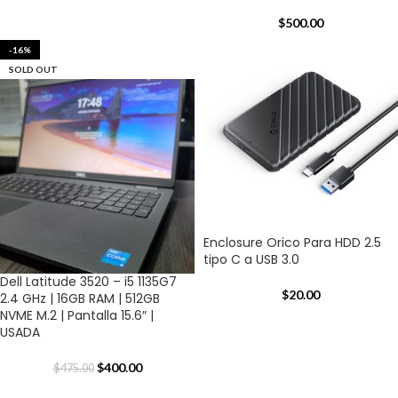
$
500.00
-16%
SOLD OUT
Enclosure Orico Para HDD 2.5
tipo C a USB 3.0
Dell Latitude 3520 – i5 1135G7
$
20.00
2.4 GHz | 16GB RAM | 512GB
NVME M.2 | Pantalla 15.6″ |
USADA
$
400.00
$
475.00