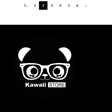
←
1
2
3
4
5
6
→